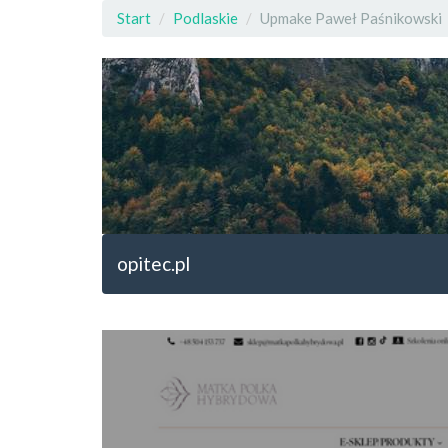
Start
Podlaskie
Upmake Paweł Paśnikowski
opitec.pl