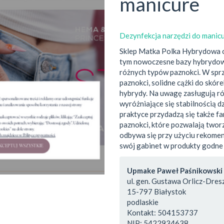
manicure
Dezynfekcja narzędzi do manic
Sklep Matka Polka Hybrydowa 
tym nowoczesne bazy hybrydow
różnych typów paznokci. W sprz
paznokci, solidne cążki do skó
hybrydy. Na uwagę zasługują ró
wyróżniające się stabilnością d
praktyce przydadzą się także f
paznokci, które pozwalają tworz
odbywa się przy użyciu rekome
swój gabinet w produkty godne 
Upmake Paweł Paśnikowski
ul. gen. Gustawa Orlicz-Dresz
15-797
Białystok
podlaskie
Kontakt:
504153737
NIP:
5422934638