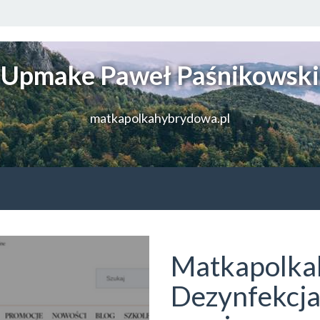
Upmake Paweł Paśnikowski
matkapolkahybrydowa.pl
Matkapolka
Dezynfekcja