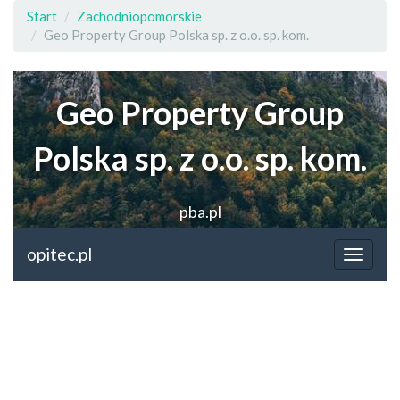
Start
Zachodniopomorskie
Geo Property Group Polska sp. z o.o. sp. kom.
Geo Property Group
Polska sp. z o.o. sp. kom.
pba.pl
opitec.pl