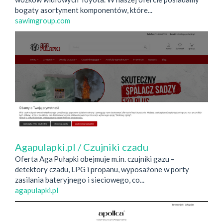
bogaty asortyment komponentów, które...
sawimgroup.com
Agapulapki.pl / Czujniki czadu
Oferta Aga Pułapki obejmuje m.in. czujniki gazu –
detektory czadu, LPG i propanu, wyposażone w porty
zasilania bateryjnego i sieciowego, co...
agapulapki.pl