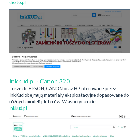
desto.pl
Inkkud.pl - Canon 320
Tusze do EPSON, CANON oraz HP oferowane przez
InkKud obejmują materiały eksploatacyjne dopasowane do
różnych modeli ploterów. W asortymencie...
inkkud.pl