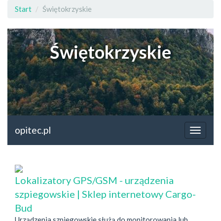
Start
Świętokrzyskie
Świętokrzyskie
opitec.pl
Lokalizatory GPS/GSM - urządzenia
szpiegowskie | Sklep internetowy Cargo-
Bud
Urządzenia szpiegowskie służą do monitorowania lub