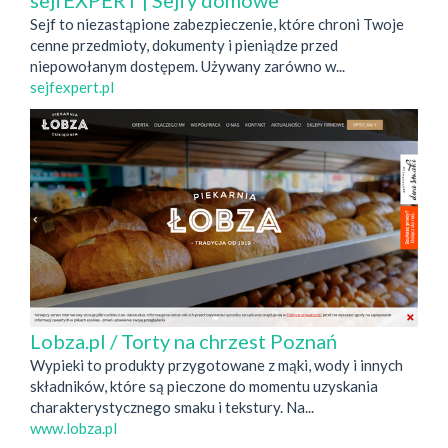
sejfEXPERT | Sejfy domowe
Sejf to niezastąpione zabezpieczenie, które chroni Twoje
cenne przedmioty, dokumenty i pieniądze przed
niepowołanym dostępem. Używany zarówno w...
sejfexpert.pl
Lobza.pl / Torty na chrzest Poznań
Wypieki to produkty przygotowane z mąki, wody i innych
składników, które są pieczone do momentu uzyskania
charakterystycznego smaku i tekstury. Na...
www.lobza.pl