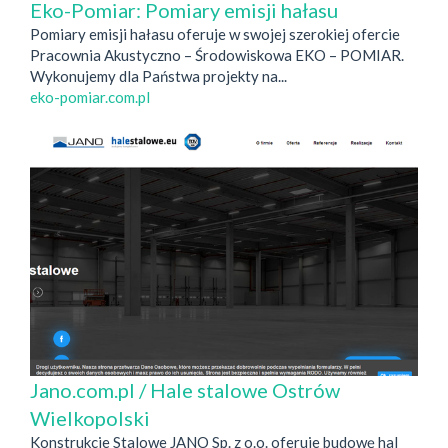
Eko-Pomiar: Pomiary emisji hałasu
Pomiary emisji hałasu oferuje w swojej szerokiej ofercie
Pracownia Akustyczno – Środowiskowa EKO – POMIAR.
Wykonujemy dla Państwa projekty na...
eko-pomiar.com.pl
Jano.com.pl / Hale stalowe Ostrów
Wielkopolski
Konstrukcje Stalowe JANO Sp. z o.o. oferuje budowę hal